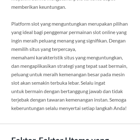
memberikan keuntungan.
Platform slot yang menguntungkan merupakan pilihan
yang ideal bagi penggemar permainan slot online yang
ingin meraih peluang menang yang signifikan. Dengan
memilih situs yang terpercaya,
memahami karakteristik situs yang menguntungkan,
dan mengaplikasikan strategi yang tepat saat bermain,
peluang untuk meraih kemenangan besar pada mesin
slot akan semakin terbuka lebar. Selalu ingat
untuk bermain dengan bertanggung jawab dan tidak
terjebak dengan tawaran kemenangan instan. Semoga
keberuntungan selalu menyertai setiap langkah Anda!