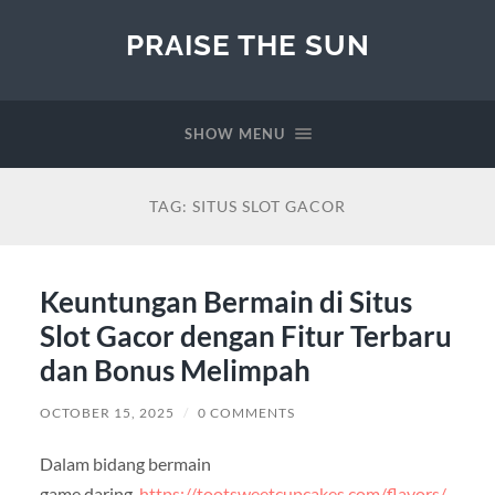
PRAISE THE SUN
SHOW MENU
TAG:
SITUS SLOT GACOR
Keuntungan Bermain di Situs
Slot Gacor dengan Fitur Terbaru
dan Bonus Melimpah
OCTOBER 15, 2025
/
0 COMMENTS
Dalam bidang bermain
game daring,
https://tootsweetcupcakes.com/flavors/