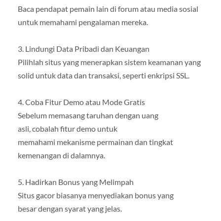
Baca pendapat pemain lain di forum atau media sosial
untuk memahami pengalaman mereka.
3. Lindungi Data Pribadi dan Keuangan
Pilihlah situs yang menerapkan sistem keamanan yang
solid untuk data dan transaksi, seperti enkripsi SSL.
4. Coba Fitur Demo atau Mode Gratis
Sebelum memasang taruhan dengan uang
asli, cobalah fitur demo untuk
memahami mekanisme permainan dan tingkat
kemenangan di dalamnya.
5. Hadirkan Bonus yang Melimpah
Situs gacor biasanya menyediakan bonus yang
besar dengan syarat yang jelas.