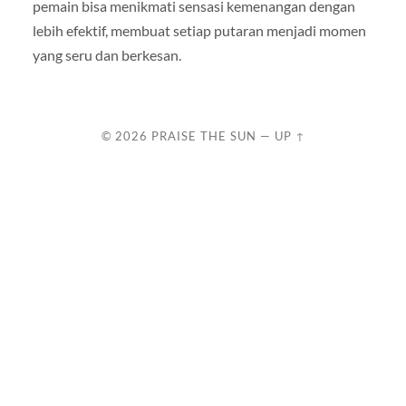
pemain bisa menikmati sensasi kemenangan dengan
lebih efektif, membuat setiap putaran menjadi momen
yang seru dan berkesan.
© 2026
PRAISE THE SUN
—
UP ↑