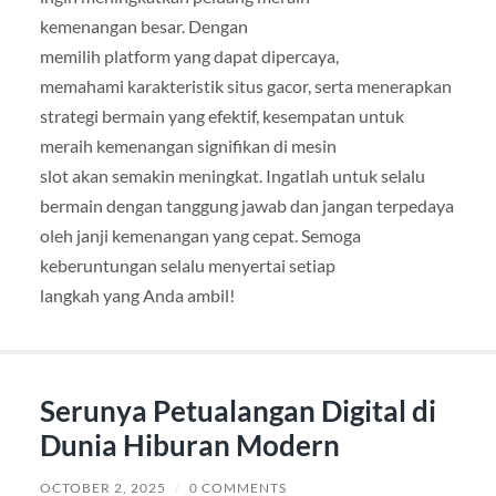
kemenangan besar. Dengan
memilih platform yang dapat dipercaya,
memahami karakteristik situs gacor, serta menerapkan
strategi bermain yang efektif, kesempatan untuk
meraih kemenangan signifikan di mesin
slot akan semakin meningkat. Ingatlah untuk selalu
bermain dengan tanggung jawab dan jangan terpedaya
oleh janji kemenangan yang cepat. Semoga
keberuntungan selalu menyertai setiap
langkah yang Anda ambil!
Serunya Petualangan Digital di
Dunia Hiburan Modern
OCTOBER 2, 2025
/
0 COMMENTS