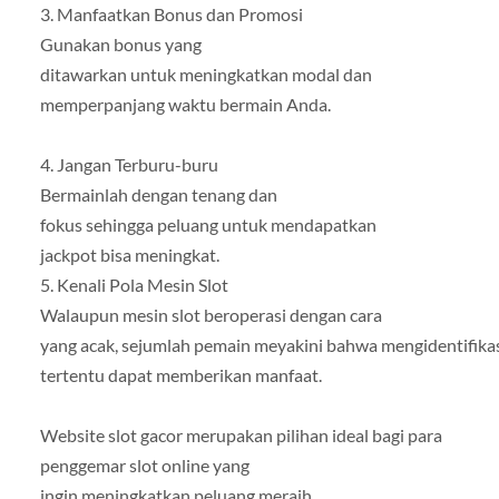
3. Manfaatkan Bonus dan Promosi
Gunakan bonus yang
ditawarkan untuk meningkatkan modal dan
memperpanjang waktu bermain Anda.
4. Jangan Terburu-buru
Bermainlah dengan tenang dan
fokus sehingga peluang untuk mendapatkan
jackpot bisa meningkat.
5. Kenali Pola Mesin Slot
Walaupun mesin slot beroperasi dengan cara
yang acak, sejumlah pemain meyakini bahwa mengidentifikas
tertentu dapat memberikan manfaat.
Website slot gacor merupakan pilihan ideal bagi para
penggemar slot online yang
ingin meningkatkan peluang meraih