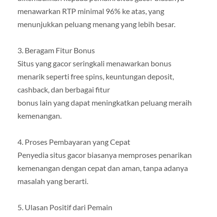
menawarkan RTP minimal 96% ke atas, yang
menunjukkan peluang menang yang lebih besar.
3. Beragam Fitur Bonus
Situs yang gacor seringkali menawarkan bonus
menarik seperti free spins, keuntungan deposit,
cashback, dan berbagai fitur
bonus lain yang dapat meningkatkan peluang meraih
kemenangan.
4. Proses Pembayaran yang Cepat
Penyedia situs gacor biasanya memproses penarikan
kemenangan dengan cepat dan aman, tanpa adanya
masalah yang berarti.
5. Ulasan Positif dari Pemain