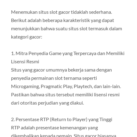
Menemukan situs slot gacor tidaklah sederhana.
Berikut adalah beberapa karakteristik yang dapat
menunjukkan bahwa suatu situs slot termasuk dalam
kategori gacor:
1. Mitra Penyedia Game yang Terpercaya dan Memiliki
Lisensi Resmi
Situs yang gacor umumnya bekerja sama dengan
penyedia permainan slot ternama seperti
Microgaming, Pragmatic Play, Playtech, dan lain-lain.
Pastikan bahwa situs tersebut memiliki lisensi resmi
dari otoritas perjudian yang diakui.
2. Persentase RTP (Return to Player) yang Tinggi
RTP adalah presentase kemenangan yang
dikembalikan kepada pemain. Situs gacor biasanya