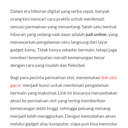
Dalam era hiburan digital yang serba cepat, banyak
orang kini mencari cara praktis untuk menikmati
sensasi permainan yang menantang. Salah satu bentuk
hiburan yang sedang naik daun adalah
judi online
, yang
menawarkan pengalaman seru langsung dari layar
gadget kamu. Tidak hanya sekadar bermain, tetapi juga
memberi kesempatan meraih kemenangan besar
dengan cara yang mudah dan fleksibel.
Bagi para pecinta permainan slot, menemukan
link slot
gacor
menjadi kunci untuk menikmati pengalaman
bermain yang maksimal. Link ini biasanya menyediakan
akses ke permainan slot yang sering memberikan
kemenangan lebih tinggi, sehingga peluang menang
menjadi lebih menggiurkan. Dengan kemudahan akses
melalui gadget atau komputer, siapa pun bisa mencoba