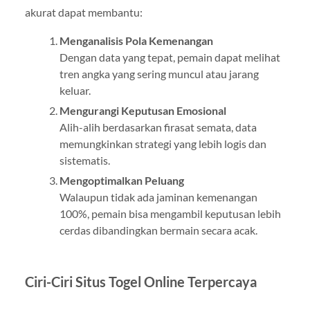
akurat dapat membantu:
Menganalisis Pola Kemenangan
Dengan data yang tepat, pemain dapat melihat
tren angka yang sering muncul atau jarang
keluar.
Mengurangi Keputusan Emosional
Alih-alih berdasarkan firasat semata, data
memungkinkan strategi yang lebih logis dan
sistematis.
Mengoptimalkan Peluang
Walaupun tidak ada jaminan kemenangan
100%, pemain bisa mengambil keputusan lebih
cerdas dibandingkan bermain secara acak.
Ciri-Ciri Situs Togel Online Terpercaya