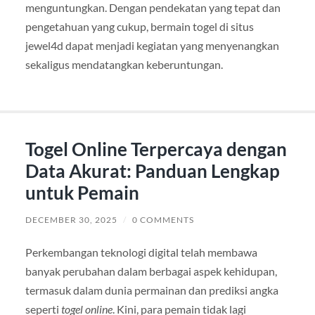
menguntungkan. Dengan pendekatan yang tepat dan
pengetahuan yang cukup, bermain togel di situs
jewel4d dapat menjadi kegiatan yang menyenangkan
sekaligus mendatangkan keberuntungan.
Togel Online Terpercaya dengan
Data Akurat: Panduan Lengkap
untuk Pemain
DECEMBER 30, 2025
/
0 COMMENTS
Perkembangan teknologi digital telah membawa
banyak perubahan dalam berbagai aspek kehidupan,
termasuk dalam dunia permainan dan prediksi angka
seperti
togel online
. Kini, para pemain tidak lagi