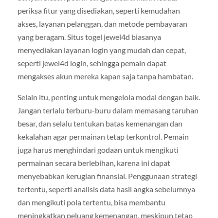
periksa fitur yang disediakan, seperti kemudahan
akses, layanan pelanggan, dan metode pembayaran
yang beragam. Situs togel jewel4d biasanya
menyediakan layanan login yang mudah dan cepat,
seperti jewel4d login, sehingga pemain dapat
mengakses akun mereka kapan saja tanpa hambatan.
Selain itu, penting untuk mengelola modal dengan baik.
Jangan terlalu terburu-buru dalam memasang taruhan
besar, dan selalu tentukan batas kemenangan dan
kekalahan agar permainan tetap terkontrol. Pemain
juga harus menghindari godaan untuk mengikuti
permainan secara berlebihan, karena ini dapat
menyebabkan kerugian finansial. Penggunaan strategi
tertentu, seperti analisis data hasil angka sebelumnya
dan mengikuti pola tertentu, bisa membantu
meningkatkan peluang kemenangan, meskipun tetap