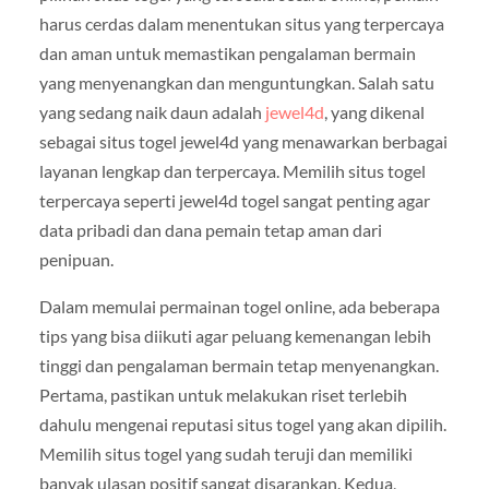
harus cerdas dalam menentukan situs yang terpercaya
dan aman untuk memastikan pengalaman bermain
yang menyenangkan dan menguntungkan. Salah satu
yang sedang naik daun adalah
jewel4d
, yang dikenal
sebagai situs togel jewel4d yang menawarkan berbagai
layanan lengkap dan terpercaya. Memilih situs togel
terpercaya seperti jewel4d togel sangat penting agar
data pribadi dan dana pemain tetap aman dari
penipuan.
Dalam memulai permainan togel online, ada beberapa
tips yang bisa diikuti agar peluang kemenangan lebih
tinggi dan pengalaman bermain tetap menyenangkan.
Pertama, pastikan untuk melakukan riset terlebih
dahulu mengenai reputasi situs togel yang akan dipilih.
Memilih situs togel yang sudah teruji dan memiliki
banyak ulasan positif sangat disarankan. Kedua,