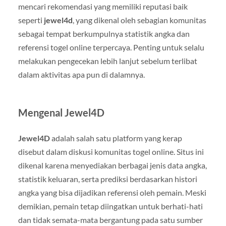
mencari rekomendasi yang memiliki reputasi baik
seperti
jewel4d
, yang dikenal oleh sebagian komunitas
sebagai tempat berkumpulnya statistik angka dan
referensi togel online terpercaya. Penting untuk selalu
melakukan pengecekan lebih lanjut sebelum terlibat
dalam aktivitas apa pun di dalamnya.
Mengenal Jewel4D
Jewel4D
adalah salah satu platform yang kerap
disebut dalam diskusi komunitas togel online. Situs ini
dikenal karena menyediakan berbagai jenis data angka,
statistik keluaran, serta prediksi berdasarkan histori
angka yang bisa dijadikan referensi oleh pemain. Meski
demikian, pemain tetap diingatkan untuk berhati-hati
dan tidak semata-mata bergantung pada satu sumber