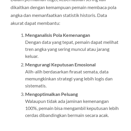
dikaitkan dengan kemampuan pemain membaca pola
angka dan memanfaatkan statistik historis. Data
akurat dapat membantu:
Menganalisis Pola Kemenangan
Dengan data yang tepat, pemain dapat melihat
tren angka yang sering muncul atau jarang
keluar.
Mengurangi Keputusan Emosional
Alih-alih berdasarkan firasat semata, data
memungkinkan strategi yang lebih logis dan
sistematis.
Mengoptimalkan Peluang
Walaupun tidak ada jaminan kemenangan
100%, pemain bisa mengambil keputusan lebih
cerdas dibandingkan bermain secara acak.