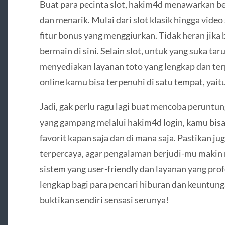
Buat para pecinta slot, hakim4d menawarkan ber
dan menarik. Mulai dari slot klasik hingga video
fitur bonus yang menggiurkan. Tidak heran jik
bermain di sini. Selain slot, untuk yang suka tar
menyediakan layanan toto yang lengkap dan ter
online kamu bisa terpenuhi di satu tempat, yait
Jadi, gak perlu ragu lagi buat mencoba peruntu
yang gampang melalui hakim4d login, kamu bis
favorit kapan saja dan di mana saja. Pastikan jug
terpercaya, agar pengalaman berjudi-mu maki
sistem yang user-friendly dan layanan yang pro
lengkap bagi para pencari hiburan dan keuntunga
buktikan sendiri sensasi serunya!