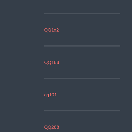
QQ1x2
QQ188
qq101
QQ288