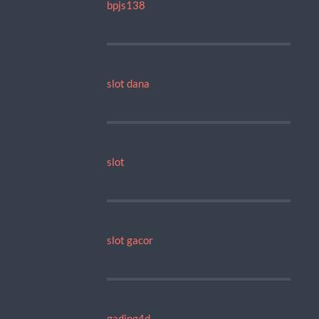
bpjs138
slot dana
slot
slot gacor
gading4d