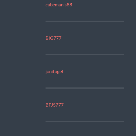
cabemanis88
BIG777
jonitogel
BPJS777