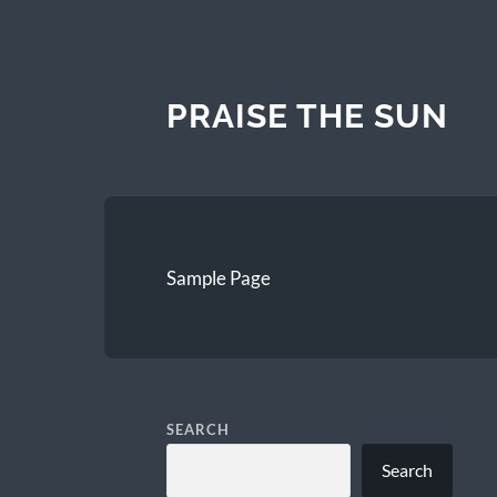
PRAISE THE SUN
Sample Page
SEARCH
Search