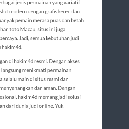
bagai jenis permainan yang variatif
 slot modern dengan grafis keren dan
a banyak pemain merasa puas dan betah
uhan toto Macau, situs ini juga
percaya. Jadi, semua kebutuhan judi
u hakim4d.
ngan di hakim4d resmi. Dengan akses
a langsung menikmati permainan
a selalu main di situs resmi dan
n menyenangkan dan aman. Dengan
fesional, hakim4d memang jadi solusi
n dari dunia judi online. Yuk,